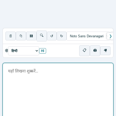
🔍
📄
📁
💾
↺
↻
❯
📋
🖨
🌐
🎥
HI