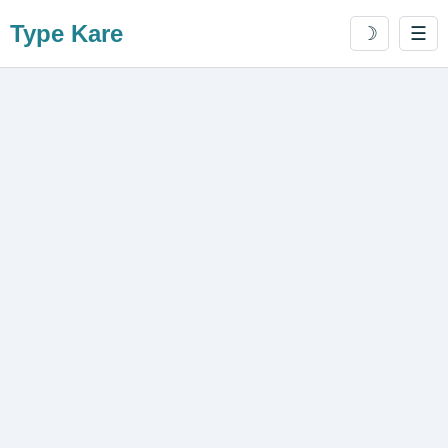
Type Kare
☽
☰