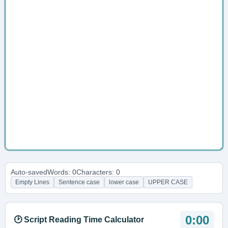
Auto-saved
Words: 0
Characters: 0
Empty Lines
Sentence case
lower case
UPPER CASE
0:00
🕑 Script Reading Time Calculator