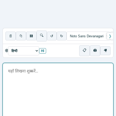
🔍
📄
📁
💾
↺
↻
❯
📋
🖨
🌐
🎥
HI